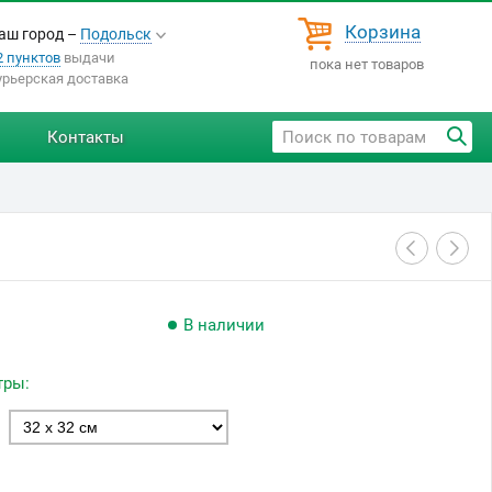
Корзина
аш город –
Подольск
2 пунктов
выдачи
пока нет товаров
урьерская доставка
Контакты
В наличии
тры: