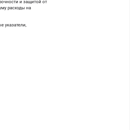
рочности и защитой от
уму расходы на
е указатели,