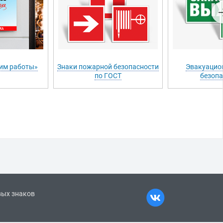
им работы»
Знаки пожарной безопасности
Эвакуацио
по ГОСТ
безопа
вых знаков