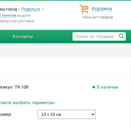
Корзина
аш город –
Подольск
2 пунктов
выдачи
пока нет товаров
урьерская доставка
Контакты
ртикул:
ТК-108
В наличии
ожете выбрать параметры:
азмер: