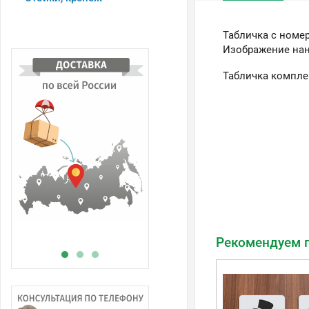
Табличка с номе
Изображение нан
Табличка компле
В
н
Рекомендуем 