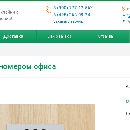
8 (800) 777-12-56
В
аклейки с
8 (495) 268-09-24
1
оссии!
к
Заказать звонок
Доставка
Самовывоз
Отзывы
 номером офиса
А
М
Р