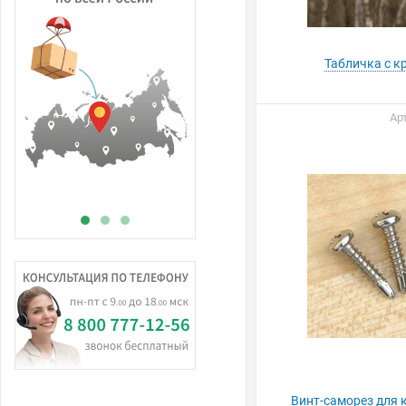
Табличка с к
В
Арт
н
Винт-саморез для 