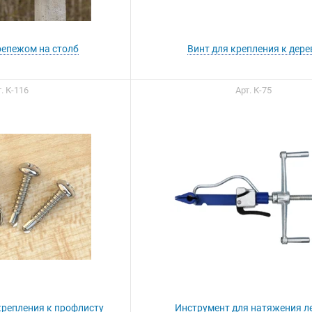
репежом на столб
Винт для крепления к дере
ы можете приобрести
. К-116
Арт. К-75
ашу продукцию через
Портал поставщиков
крепления к профлисту
Инструмент для натяжения л