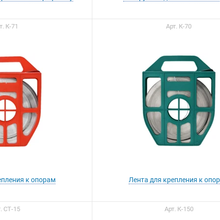
т. К-71
Арт. К-70
епления к опорам
Лента для крепления к опо
. СТ-15
Арт. К-150