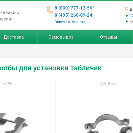
8 (800) 777-12-56
В
аклейки с
8 (495) 268-09-24
1
оссии!
к
Заказать звонок
Доставка
Самовывоз
Отзывы
олбы для установки табличек
. К-100
Арт. К-57