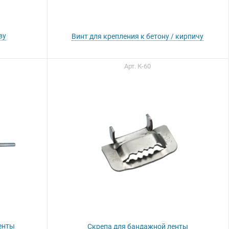
ву
Винт для крепления к бетону / кирпичу
Вы можете приобрести
Арт. К-60
нашу продукцию через
Портал поставщиков
енты
Скрепа для бандажной ленты