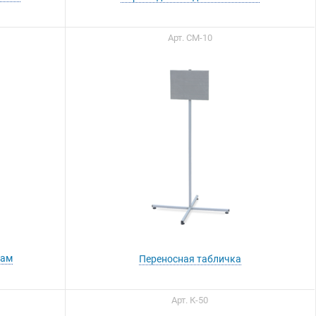
Арт. СМ-10
рам
Переносная табличка
Арт. К-50